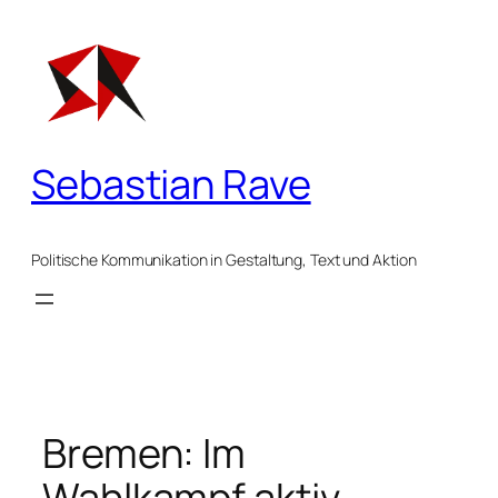
Zum
Inhalt
springen
Sebastian Rave
Politische Kommunikation in Gestaltung, Text und Aktion
Bremen: Im
Wahlkampf aktiv