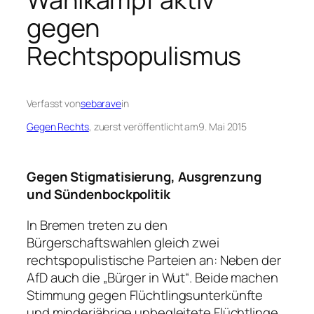
gegen
Rechtspopulismus
Verfasst von
sebarave
in
Gegen Rechts
, zuerst veröffentlicht am
9. Mai 2015
Gegen Stigmatisierung, Ausgrenzung
und Sündenbockpolitik
In Bremen treten zu den
Bürgerschaftswahlen gleich zwei
rechtspopulistische Parteien an: Neben der
AfD auch die „Bürger in Wut“. Beide machen
Stimmung gegen Flüchtlingsunterkünfte
und minderjährige unbegleitete Flüchtlinge.