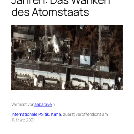
des Atomstaats
Verfasst von
sebarave
in
Internationale Politik
, 
Klima
, zuerst veröffentlicht am
11. März 2021