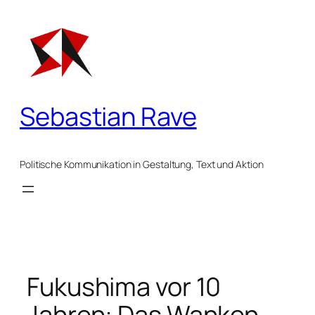
Zum
Inhalt
springen
Sebastian Rave
Politische Kommunikation in Gestaltung, Text und Aktion
Fukushima vor 10
Jahren: Das Wanken