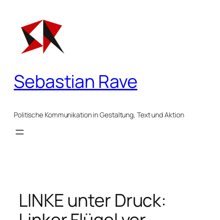
Zum
Inhalt
springen
Sebastian Rave
Politische Kommunikation in Gestaltung, Text und Aktion
LINKE unter Druck:
Linker Flügel vor