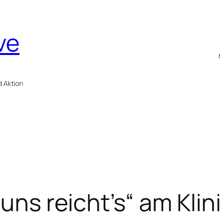
ve
d Aktion
 „uns reicht’s“ am Kl