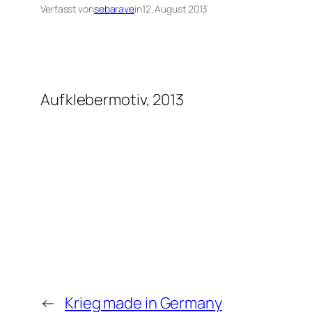
Verfasst von
sebarave
in
12. August 2013
Aufklebermotiv, 2013
←
Krieg made in Germany