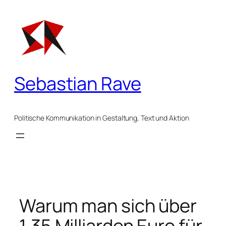
Zum
Inhalt
springen
Sebastian Rave
Politische Kommunikation in Gestaltung, Text und Aktion
Warum man sich über
1,35 Milliarden Euro für