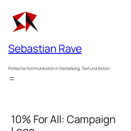
Zum
Inhalt
springen
Sebastian Rave
Politische Kommunikation in Gestaltung, Text und Aktion
10% For All: Campaign
Logo